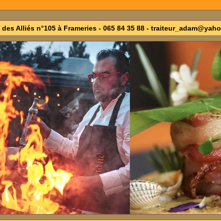
 des Alliés n°105 à Frameries - 065 84 35 88 - traiteur_adam@yaho