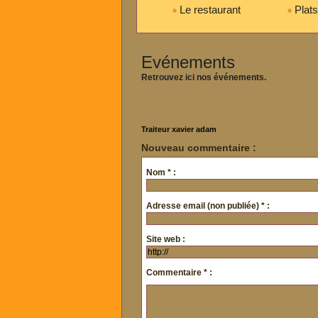
Le restaurant
Plats
Evénements
Retrouvez ici nos événements.
Traiteur xavier adam
Nouveau commentaire :
Nom * :
Adresse email (non publiée) * :
Site web :
Commentaire * :